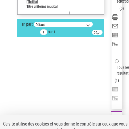
sélectio
[Thriller]
Pays
Titre uniforme musical
(
0
)
ne s'applique pas
Sauvegarder votre recherche
Tri par :
Défaut
AFFINER
sur 1
20
résultats/page
Type de notice d'autorité
Œuvre
(1)
Titre uniforme musical
(1)
Statut de la notice d’autorité
Tous le
résultat
Pays
(
1
)
Auteur d’œuvre
Ce site utilise des cookies et vous donne le contrôle sur ceux que vous