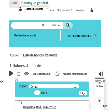
Panneau de gestion des cookies
Espace personnel
Aide
Une question ?
Historique
Tout
Recherche avancée
AUTRES RECHERCHES
Accueil
Liste de notices d’autorité
1
Notices d'autorité
Voir la sélection (
0
)
Ajouter à mes références
(
0
)
VOTRE RECHERCHE
RÉCUPÉRER
LES
Tri par :
Défaut
NOTICES
Recherche avancée dans les
sur 1
notices d’autorité
20
résultats/page
Œuvres liées à l'auteur :
1
Temperton, Rod (1947-2016)
Ma
Temperton, Rod (1947-2016)