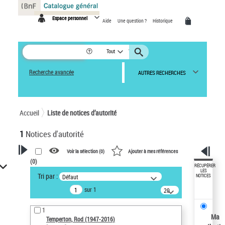
Panneau de gestion des cookies
Espace personnel
Aide
Une question ?
Historique
Tout
Recherche avancée
AUTRES RECHERCHES
Accueil
Liste de notices d’autorité
1
Notices d'autorité
Voir la sélection (
0
)
Ajouter à mes références
(
0
)
VOTRE RECHERCHE
RÉCUPÉRER
LES
Tri par :
Défaut
NOTICES
Recherche avancée dans les
sur 1
notices d’autorité
20
résultats/page
Œuvres liées à l'auteur :
1
Temperton, Rod (1947-2016)
Ma
Temperton, Rod (1947-2016)