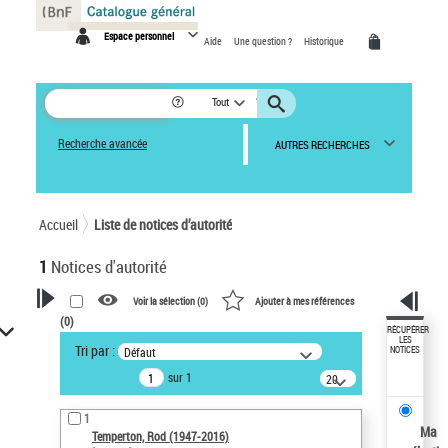
Panneau de gestion des cookies
Espace personnel
Aide
Une question ?
Historique
Tout
Recherche avancée
AUTRES RECHERCHES
Accueil
Liste de notices d’autorité
1
Notices d'autorité
Voir la sélection (
0
)
Ajouter à mes références
(
0
)
VOTRE RECHERCHE
RÉCUPÉRER
LES
Tri par :
Défaut
NOTICES
Recherche avancée dans les
sur 1
notices d’autorité
20
résultats/page
Œuvres liées à l'auteur :
1
Temperton, Rod (1947-2016)
Ma
Temperton, Rod (1947-2016)