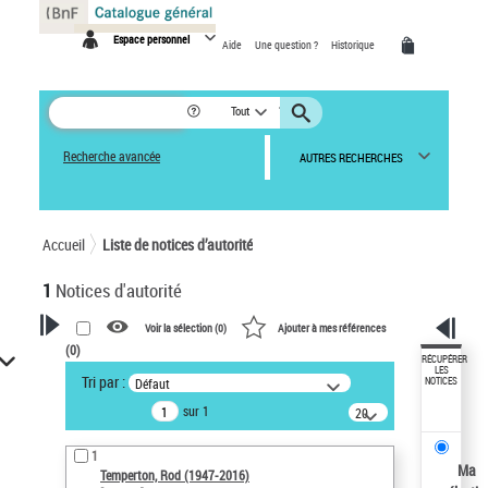
Panneau de gestion des cookies
Espace personnel
Aide
Une question ?
Historique
Tout
Recherche avancée
AUTRES RECHERCHES
Accueil
Liste de notices d’autorité
1
Notices d'autorité
Voir la sélection (
0
)
Ajouter à mes références
(
0
)
VOTRE RECHERCHE
RÉCUPÉRER
LES
Tri par :
Défaut
NOTICES
Recherche avancée dans les
sur 1
notices d’autorité
20
résultats/page
Œuvres liées à l'auteur :
1
Temperton, Rod (1947-2016)
Ma
Temperton, Rod (1947-2016)