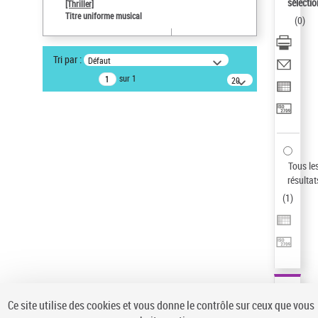
sélectio
[Thriller]
Auteur d’œuvre
Titre uniforme musical
(
0
)
Temperton, Rod (1947-2016)
Statut de la notice d’autorité
Tri par :
Défaut
Notice élémentaire
sur 1
20
résultats/page
Pays
ne s'applique pas
Sauvegarder votre recherche
AFFINER
Tous le
Type de notice d'autorité
résultat
(
1
)
Œuvre
(1)
Titre uniforme musical
(1)
Statut de la notice d’autorité
Pays
Auteur d’œuvre
Ce site utilise des cookies et vous donne le contrôle sur ceux que vous