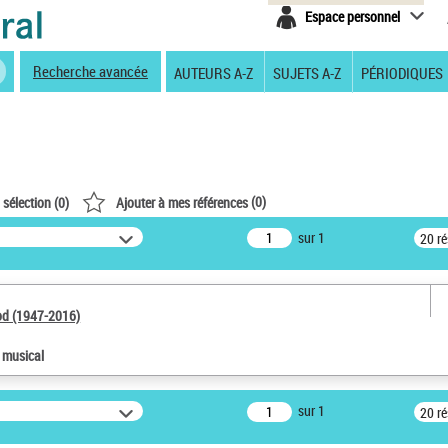
Espace personnel
Recherche avancée
AUTEURS A-Z
SUJETS A-Z
PÉRIODIQUES
(
0
)
 sélection (
0
)
Ajouter à mes références
sur 1
20 r
od (1947-2016)
e musical
sur 1
20 r