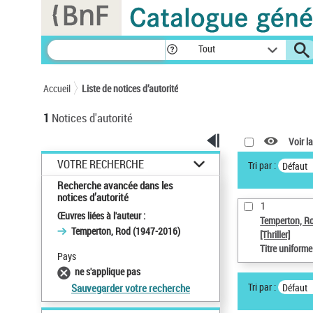
Panneau de gestion des cookies
Tout
Accueil
Liste de notices d’autorité
1
Notices d'autorité
Voir la
VOTRE RECHERCHE
Tri par :
Défaut
Recherche avancée dans les
notices d’autorité
1
Œuvres liées à l'auteur :
Temperton, R
Temperton, Rod (1947-2016)
[Thriller]
Titre uniform
Pays
ne s'applique pas
Tri par :
Défaut
Sauvegarder votre recherche