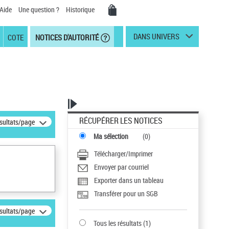
Aide
Une question ?
Historique
DANS UNIVERS
COTE
NOTICES D'AUTORITÉ
RÉCUPÉRER LES NOTICES
ésultats/page
Ma sélection
(
0
)
Télécharger/Imprimer
Envoyer par courriel
Exporter dans un tableau
Transférer pour un SGB
ésultats/page
Tous les résultats
(
1
)