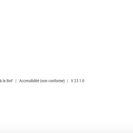
 à la BnF
|
Accessibilité (non conforme)
|
V 23.1.0