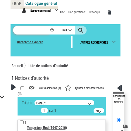
Panneau de gestion des cookies
Espace personnel
Aide
Une question ?
Historique
Tout
Recherche avancée
AUTRES RECHERCHES
Accueil
Liste de notices d’autorité
1
Notices d'autorité
Voir la sélection (
0
)
Ajouter à mes références
(
0
)
VOTRE RECHERCHE
RÉCUPÉRER
LES
Tri par :
Défaut
NOTICES
Recherche avancée dans les
sur 1
notices d’autorité
20
résultats/page
Œuvres liées à l'auteur :
1
Temperton, Rod (1947-2016)
Ma
Temperton, Rod (1947-2016)