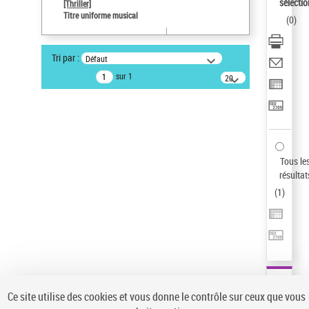
sélectio
[Thriller]
Auteur d’œuvre
Titre uniforme musical
(
0
)
Temperton, Rod (1947-2016)
Sauvegarder votre recherche
Tri par :
Défaut
AFFINER
sur 1
20
résultats/page
Type de notice d'autorité
Œuvre
(1)
Titre uniforme musical
(1)
Statut de la notice d’autorité
Tous le
résultat
Pays
(
1
)
Auteur d’œuvre
Ce site utilise des cookies et vous donne le contrôle sur ceux que vous