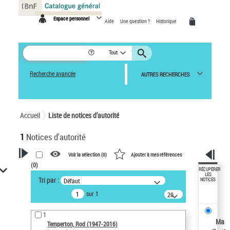
Panneau de gestion des cookies
Espace personnel
Aide
Une question ?
Historique
Tout
Recherche avancée
AUTRES RECHERCHES
Accueil
Liste de notices d’autorité
1
Notices d'autorité
Voir la sélection (
0
)
Ajouter à mes références
(
0
)
VOTRE RECHERCHE
RÉCUPÉRER
LES
Tri par :
Défaut
NOTICES
Recherche avancée dans les
sur 1
notices d’autorité
20
résultats/page
Œuvres liées à l'auteur :
1
Temperton, Rod (1947-2016)
Ma
Temperton, Rod (1947-2016)