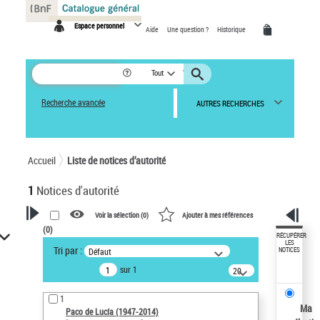
Panneau de gestion des cookies
Espace personnel
Aide
Une question ?
Historique
Tout
Recherche avancée
AUTRES RECHERCHES
Accueil
Liste de notices d’autorité
1
Notices d'autorité
Voir la sélection (
0
)
Ajouter à mes références
(
0
)
VOTRE RECHERCHE
RÉCUPÉRER
LES
Tri par :
Défaut
NOTICES
Recherche avancée dans les
sur 1
notices d’autorité
20
résultats/page
Œuvres liées à l'auteur :
1
Paco de Lucía (1947-2014)
Ma
Paco de Lucía (1947-2014)