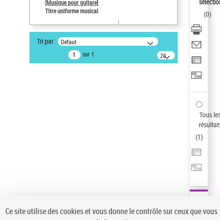
sélectio
[Musique pour guitare]
Pays
Titre uniforme musical
(
0
)
ne s'applique pas
Sauvegarder votre recherche
Tri par :
Défaut
AFFINER
sur 1
20
résultats/page
Type de notice d'autorité
Œuvre
(1)
Titre uniforme musical
(1)
Statut de la notice d’autorité
Tous le
résultat
Pays
(
1
)
Auteur d’œuvre
Ce site utilise des cookies et vous donne le contrôle sur ceux que vous