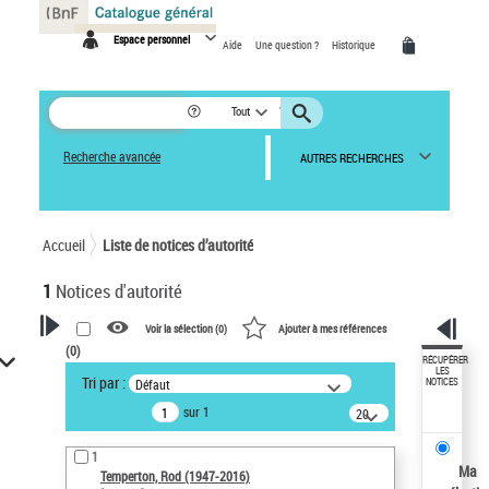
Panneau de gestion des cookies
Espace personnel
Aide
Une question ?
Historique
Tout
Recherche avancée
AUTRES RECHERCHES
Accueil
Liste de notices d’autorité
1
Notices d'autorité
Voir la sélection (
0
)
Ajouter à mes références
(
0
)
VOTRE RECHERCHE
RÉCUPÉRER
LES
Tri par :
Défaut
NOTICES
Recherche avancée dans les
sur 1
notices d’autorité
20
résultats/page
Œuvres liées à l'auteur :
1
Temperton, Rod (1947-2016)
Ma
Temperton, Rod (1947-2016)