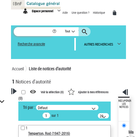
Panneau de gestion des cookies
Espace personnel
Aide
Une question ?
Historique
Tout
Recherche avancée
AUTRES RECHERCHES
Accueil
Liste de notices d’autorité
1
Notices d'autorité
Voir la sélection (
0
)
Ajouter à mes références
(
0
)
VOTRE RECHERCHE
RÉCUPÉRER
LES
Tri par :
Défaut
NOTICES
Recherche avancée dans les
sur 1
notices d’autorité
20
résultats/page
Œuvres liées à l'auteur :
1
Temperton, Rod (1947-2016)
Ma
Temperton, Rod (1947-2016)