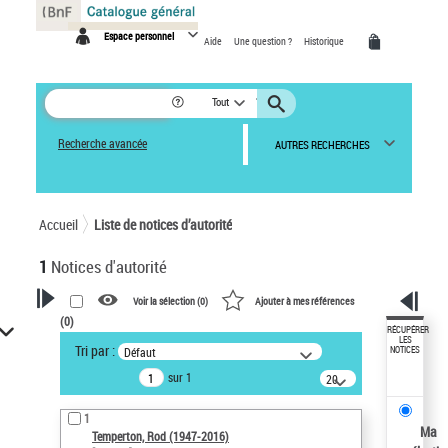
Panneau de gestion des cookies
Espace personnel
Aide
Une question ?
Historique
Tout
Recherche avancée
AUTRES RECHERCHES
Accueil
Liste de notices d’autorité
1
Notices d'autorité
Voir la sélection (
0
)
Ajouter à mes références
(
0
)
VOTRE RECHERCHE
RÉCUPÉRER
LES
Tri par :
Défaut
NOTICES
Recherche avancée dans les
sur 1
notices d’autorité
20
résultats/page
Œuvres liées à l'auteur :
1
Temperton, Rod (1947-2016)
Ma
Temperton, Rod (1947-2016)