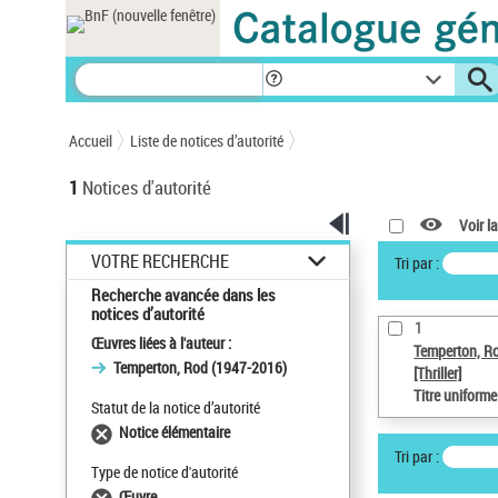
Panneau de gestion des cookies
Accueil
Liste de notices d’autorité
1
Notices d'autorité
Voir la
VOTRE RECHERCHE
Tri par :
Recherche avancée dans les
notices d’autorité
1
Œuvres liées à l'auteur :
Temperton, R
Temperton, Rod (1947-2016)
[Thriller]
Titre uniform
Statut de la notice d’autorité
Notice élémentaire
Tri par :
Type de notice d'autorité
Œuvre