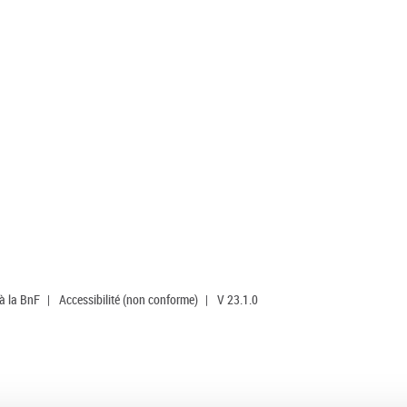
 à la BnF
|
Accessibilité (non conforme)
|
V 23.1.0