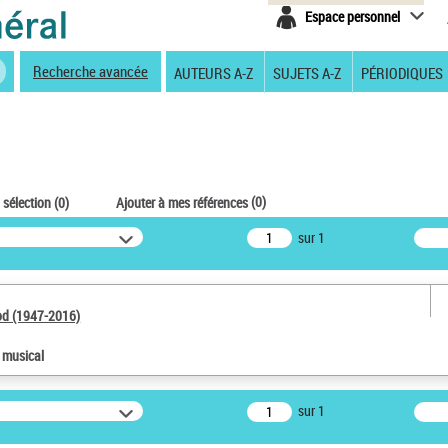
Espace personnel
Recherche avancée
AUTEURS A-Z
SUJETS A-Z
PÉRIODIQUES
(
0
)
 sélection (
0
)
Ajouter à mes références
sur 1
od (1947-2016)
e musical
sur 1