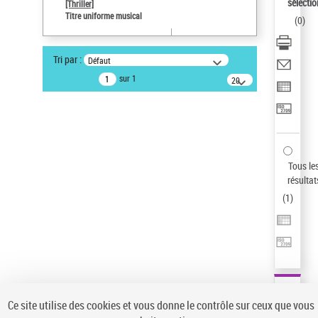
Sauvegarder votre recherche
sélectio
[Thriller]
Titre uniforme musical
(
0
)
AFFINER
Type de notice d'autorité
Tri par :
Défaut
Œuvre
(1)
sur 1
20
résultats/page
Titre uniforme musical
(1)
Statut de la notice d’autorité
Pays
Auteur d’œuvre
Tous le
résultat
(
1
)
Ce site utilise des cookies et vous donne le contrôle sur ceux que vous