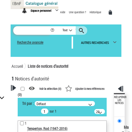
Panneau de gestion des cookies
Espace personnel
Aide
Une question ?
Historique
Tout
Recherche avancée
AUTRES RECHERCHES
Accueil
Liste de notices d’autorité
1
Notices d'autorité
Voir la sélection (
0
)
Ajouter à mes références
(
0
)
VOTRE RECHERCHE
RÉCUPÉRER
LES
Tri par :
Défaut
NOTICES
Recherche avancée dans les
sur 1
notices d’autorité
20
résultats/page
Œuvres liées à l'auteur :
1
Temperton, Rod (1947-2016)
Ma
Temperton, Rod (1947-2016)