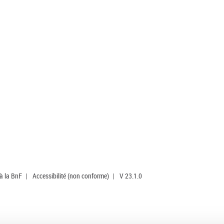
 à la BnF
|
Accessibilité (non conforme)
|
V 23.1.0