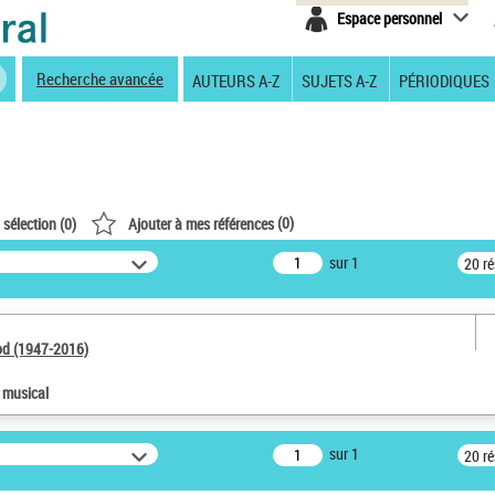
Espace personnel
Recherche avancée
AUTEURS A-Z
SUJETS A-Z
PÉRIODIQUES
(
0
)
 sélection (
0
)
Ajouter à mes références
sur 1
20 r
od (1947-2016)
e musical
sur 1
20 r