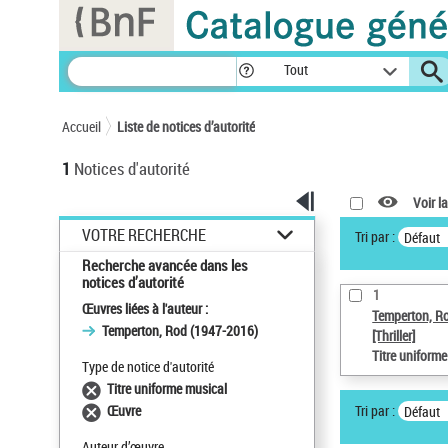
Panneau de gestion des cookies
Tout
Accueil
Liste de notices d’autorité
1
Notices d'autorité
Voir la
VOTRE RECHERCHE
Tri par :
Défaut
Recherche avancée dans les
notices d’autorité
1
Œuvres liées à l'auteur :
Temperton, R
Temperton, Rod (1947-2016)
[Thriller]
Titre uniform
Type de notice d'autorité
Titre uniforme musical
Tri par :
Œuvre
Défaut
Auteur d’œuvre