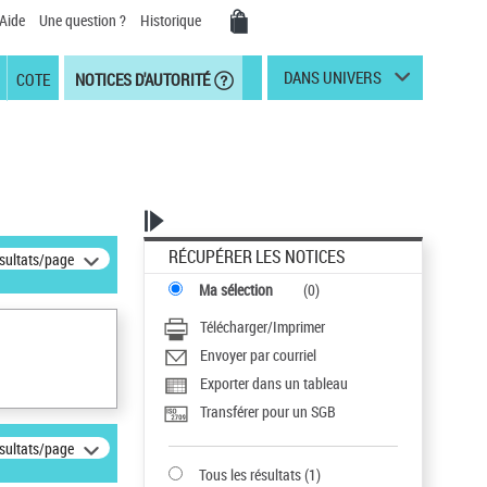
Aide
Une question ?
Historique
DANS UNIVERS
COTE
NOTICES D'AUTORITÉ
RÉCUPÉRER LES NOTICES
ésultats/page
Ma sélection
(
0
)
Télécharger/Imprimer
Envoyer par courriel
Exporter dans un tableau
Transférer pour un SGB
ésultats/page
Tous les résultats
(
1
)