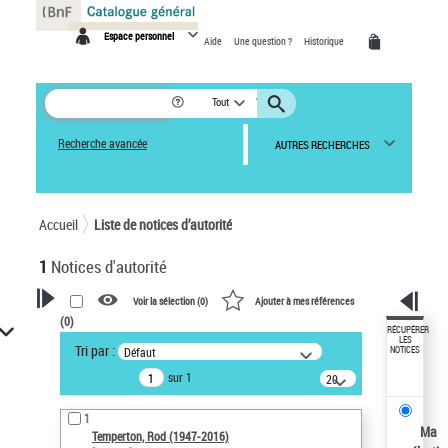
Panneau de gestion des cookies
Espace personnel
Aide
Une question ?
Historique
Tout
Recherche avancée
AUTRES RECHERCHES
Accueil
Liste de notices d’autorité
1
Notices d'autorité
Voir la sélection (
0
)
Ajouter à mes références
(
0
)
VOTRE RECHERCHE
RÉCUPÉRER
LES
Tri par :
Défaut
NOTICES
Recherche avancée dans les
sur 1
notices d’autorité
20
résultats/page
Œuvres liées à l'auteur :
1
Temperton, Rod (1947-2016)
Ma
Temperton, Rod (1947-2016)