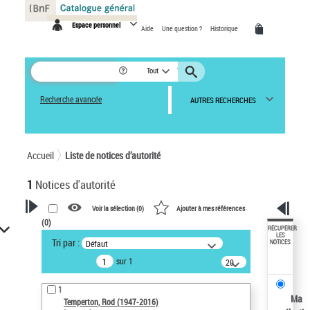
Panneau de gestion des cookies
Espace personnel
Aide
Une question ?
Historique
Tout
Recherche avancée
AUTRES RECHERCHES
Accueil
Liste de notices d’autorité
1
Notices d'autorité
Voir la sélection (
0
)
Ajouter à mes références
(
0
)
VOTRE RECHERCHE
RÉCUPÉRER
LES
Tri par :
Défaut
NOTICES
Recherche avancée dans les
sur 1
notices d’autorité
20
résultats/page
Œuvres liées à l'auteur :
1
Temperton, Rod (1947-2016)
Ma
Temperton, Rod (1947-2016)