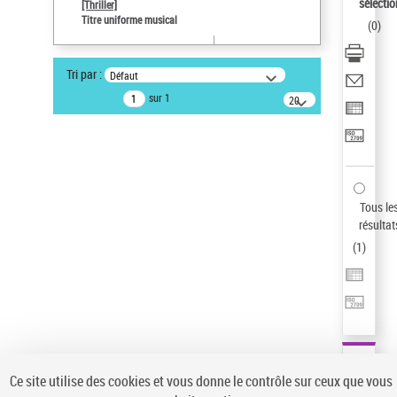
sélectio
[Thriller]
Pays
Titre uniforme musical
(
0
)
ne s'applique pas
Sauvegarder votre recherche
Tri par :
Défaut
AFFINER
sur 1
20
résultats/page
Type de notice d'autorité
Œuvre
(1)
Titre uniforme musical
(1)
Statut de la notice d’autorité
Tous le
résultat
Pays
(
1
)
Auteur d’œuvre
Ce site utilise des cookies et vous donne le contrôle sur ceux que vous