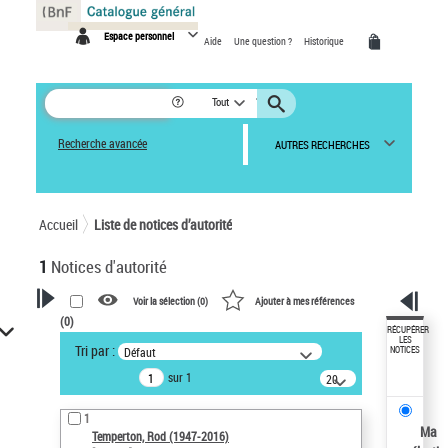
Panneau de gestion des cookies
Espace personnel
Aide
Une question ?
Historique
Tout
Recherche avancée
AUTRES RECHERCHES
Accueil
Liste de notices d’autorité
1
Notices d'autorité
Voir la sélection (
0
)
Ajouter à mes références
(
0
)
VOTRE RECHERCHE
RÉCUPÉRER
LES
Tri par :
Défaut
NOTICES
Recherche avancée dans les
sur 1
notices d’autorité
20
résultats/page
Œuvres liées à l'auteur :
1
Temperton, Rod (1947-2016)
Ma
Temperton, Rod (1947-2016)