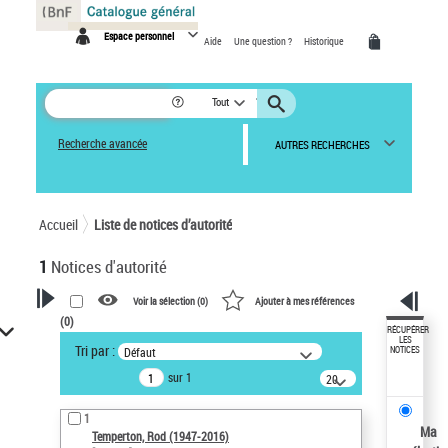
Panneau de gestion des cookies
Espace personnel
Aide
Une question ?
Historique
Tout
Recherche avancée
AUTRES RECHERCHES
Accueil
Liste de notices d’autorité
1
Notices d'autorité
Voir la sélection (
0
)
Ajouter à mes références
(
0
)
VOTRE RECHERCHE
RÉCUPÉRER
LES
Tri par :
Défaut
NOTICES
Recherche avancée dans les
sur 1
notices d’autorité
20
résultats/page
Œuvres liées à l'auteur :
1
Temperton, Rod (1947-2016)
Ma
Temperton, Rod (1947-2016)