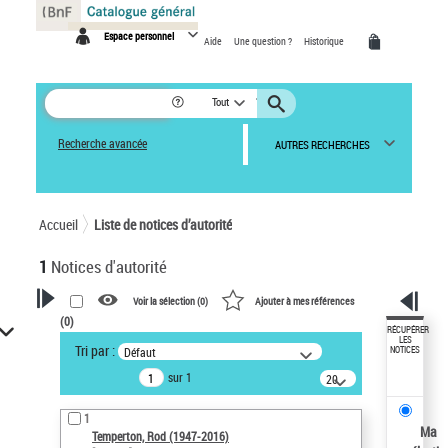
Panneau de gestion des cookies
Espace personnel
Aide
Une question ?
Historique
Tout
Recherche avancée
AUTRES RECHERCHES
Accueil
Liste de notices d’autorité
1
Notices d'autorité
Voir la sélection (
0
)
Ajouter à mes références
(
0
)
VOTRE RECHERCHE
RÉCUPÉRER
LES
Tri par :
Défaut
NOTICES
Recherche avancée dans les
sur 1
notices d’autorité
20
résultats/page
Œuvres liées à l'auteur :
1
Temperton, Rod (1947-2016)
Ma
Temperton, Rod (1947-2016)