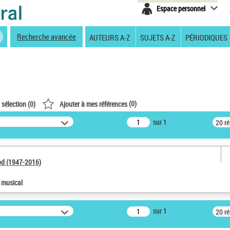
Espace personnel
Recherche avancée
AUTEURS A-Z
SUJETS A-Z
PÉRIODIQUES
(
0
)
 sélection (
0
)
Ajouter à mes références
sur 1
20 r
od (1947-2016)
e musical
sur 1
20 r