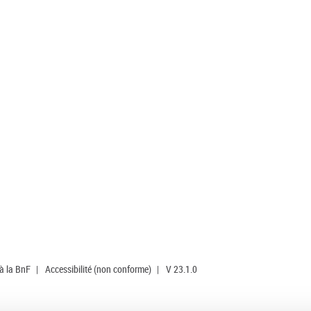
 à la BnF
|
Accessibilité (non conforme)
|
V 23.1.0