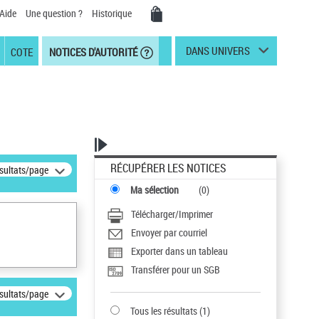
Aide
Une question ?
Historique
DANS UNIVERS
COTE
NOTICES D'AUTORITÉ
RÉCUPÉRER LES NOTICES
ésultats/page
Ma sélection
(
0
)
Télécharger/Imprimer
Envoyer par courriel
Exporter dans un tableau
Transférer pour un SGB
ésultats/page
Tous les résultats
(
1
)