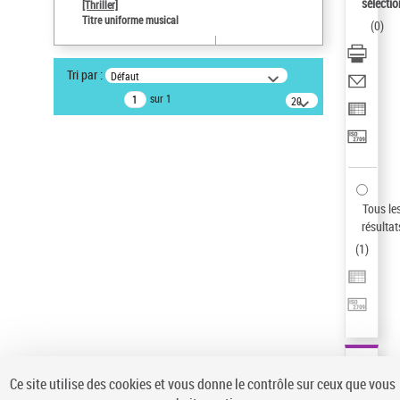
sélectio
[Thriller]
Auteur d’œuvre
Titre uniforme musical
(
0
)
Temperton, Rod (1947-2016)
Sauvegarder votre recherche
Tri par :
Défaut
AFFINER
sur 1
20
résultats/page
Type de notice d'autorité
Œuvre
(1)
Titre uniforme musical
(1)
Statut de la notice d’autorité
Tous le
résultat
Pays
(
1
)
Auteur d’œuvre
Ce site utilise des cookies et vous donne le contrôle sur ceux que vous