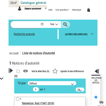
Panneau de gestion des cookies
Espace personnel
Aide
Une question ?
Historique
Tout
Recherche avancée
AUTRES RECHERCHES
Accueil
Liste de notices d’autorité
1
Notices d'autorité
Voir la sélection (
0
)
Ajouter à mes références
(
0
)
VOTRE RECHERCHE
RÉCUPÉRER
LES
Tri par :
Défaut
NOTICES
Recherche avancée dans les
sur 1
notices d’autorité
20
résultats/page
Œuvres liées à l'auteur :
1
Temperton, Rod (1947-2016)
Ma
Temperton, Rod (1947-2016)