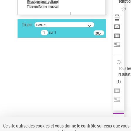
sélectio
[Musique pour guitare]
Type de notice d'autorité
Titre uniforme musical
(
0
)
Titre uniforme musical
Sauvegarder votre recherche
Tri par :
Défaut
AFFINER
sur 1
20
résultats/page
Type de notice d'autorité
Œuvre
(1)
Titre uniforme musical
(1)
Statut de la notice d’autorité
Tous le
résultat
Pays
(
1
)
Auteur d’œuvre
Ce site utilise des cookies et vous donne le contrôle sur ceux que vous