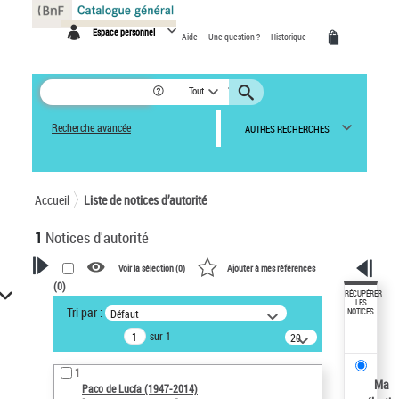
Panneau de gestion des cookies
Espace personnel
Aide
Une question ?
Historique
Tout
Recherche avancée
AUTRES RECHERCHES
Accueil
Liste de notices d’autorité
1
Notices d'autorité
Voir la sélection (
0
)
Ajouter à mes références
(
0
)
VOTRE RECHERCHE
RÉCUPÉRER
LES
Tri par :
Défaut
NOTICES
Recherche avancée dans les
sur 1
notices d’autorité
20
résultats/page
Œuvres liées à l'auteur :
1
Paco de Lucía (1947-2014)
Ma
Paco de Lucía (1947-2014)