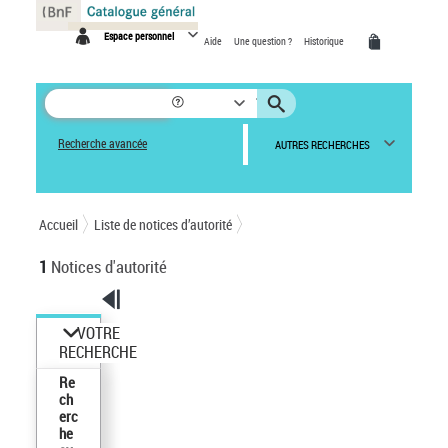
Panneau de gestion des cookies
Espace personnel
Aide
Une question ?
Historique
Recherche avancée
AUTRES RECHERCHES
Accueil
Liste de notices d’autorité
1
Notices d'autorité
VOTRE
RECHERCHE
Re
ch
erc
he