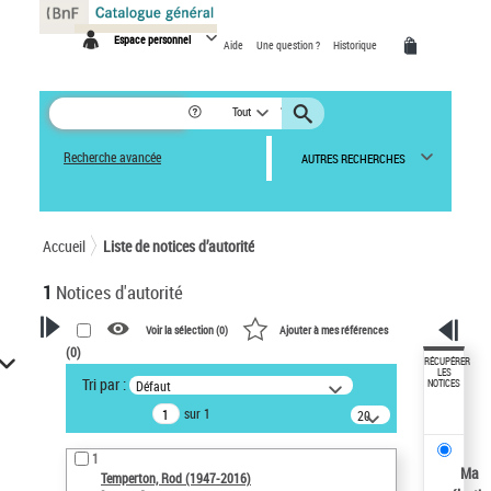
Panneau de gestion des cookies
Espace personnel
Aide
Une question ?
Historique
Tout
Recherche avancée
AUTRES RECHERCHES
Accueil
Liste de notices d’autorité
1
Notices d'autorité
Voir la sélection (
0
)
Ajouter à mes références
(
0
)
VOTRE RECHERCHE
RÉCUPÉRER
LES
Tri par :
Défaut
NOTICES
Recherche avancée dans les
sur 1
notices d’autorité
20
résultats/page
Œuvres liées à l'auteur :
1
Temperton, Rod (1947-2016)
Ma
Temperton, Rod (1947-2016)