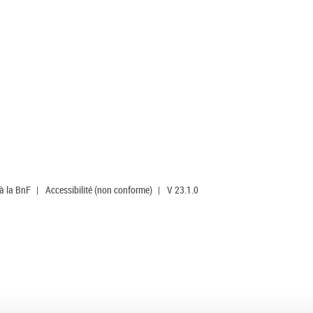
 à la BnF
|
Accessibilité (non conforme)
|
V 23.1.0