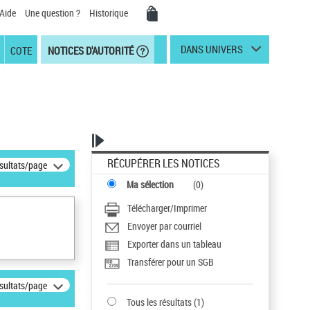
Aide
Une question ?
Historique
DANS UNIVERS
COTE
NOTICES D'AUTORITÉ
RÉCUPÉRER LES NOTICES
ésultats/page
Ma sélection
(
0
)
Télécharger/Imprimer
Envoyer par courriel
Exporter dans un tableau
Transférer pour un SGB
ésultats/page
Tous les résultats
(
1
)