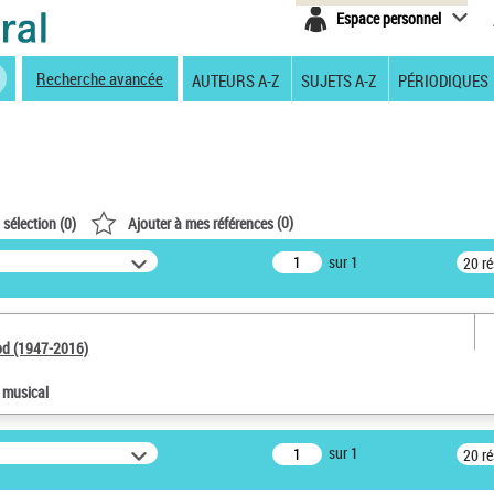
Espace personnel
Recherche avancée
AUTEURS A-Z
SUJETS A-Z
PÉRIODIQUES
(
0
)
 sélection (
0
)
Ajouter à mes références
sur 1
20 r
od (1947-2016)
e musical
sur 1
20 r