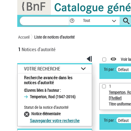
Panneau de gestion des cookies
Tout
Accueil
Liste de notices d’autorité
1
Notices d'autorité
Voir la
VOTRE RECHERCHE
Tri par :
Défaut
Recherche avancée dans les
notices d’autorité
1
Œuvres liées à l'auteur :
Temperton, R
Temperton, Rod (1947-2016)
[Thriller]
Titre uniform
Statut de la notice d’autorité
Notice élémentaire
Tri par :
Défaut
Sauvegarder votre recherche