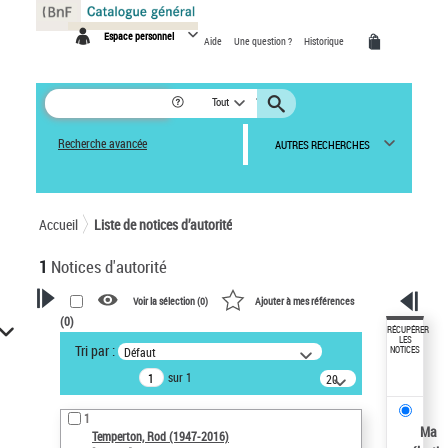
Panneau de gestion des cookies
Espace personnel
Aide
Une question ?
Historique
Tout
Recherche avancée
AUTRES RECHERCHES
Accueil
Liste de notices d’autorité
1
Notices d'autorité
Voir la sélection (
0
)
Ajouter à mes références
(
0
)
VOTRE RECHERCHE
RÉCUPÉRER
LES
Tri par :
Défaut
NOTICES
Recherche avancée dans les
sur 1
notices d’autorité
20
résultats/page
Œuvres liées à l'auteur :
1
Temperton, Rod (1947-2016)
Ma
Temperton, Rod (1947-2016)