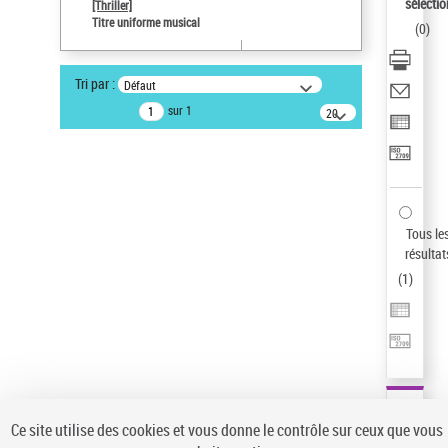
sélectio
[Thriller]
Auteur d’œuvre
Titre uniforme musical
(
0
)
Temperton, Rod (1947-2016)
Type de notice d'autorité
Tri par :
Défaut
Titre uniforme musical
sur 1
20
résultats/page
Pays
ne s'applique pas
Sauvegarder votre recherche
AFFINER
Tous le
Type de notice d'autorité
résultat
(
1
)
Œuvre
(1)
Titre uniforme musical
(1)
Statut de la notice d’autorité
Pays
Auteur d’œuvre
Ce site utilise des cookies et vous donne le contrôle sur ceux que vous