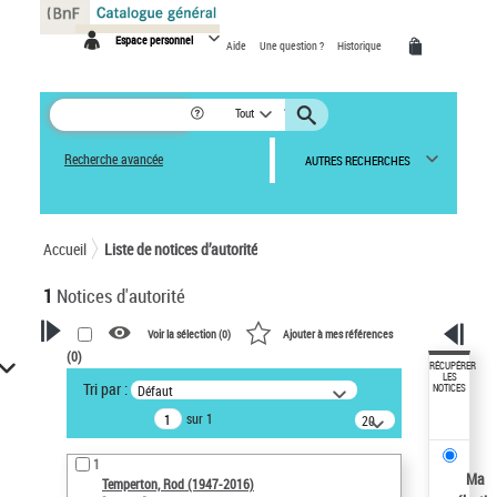
Panneau de gestion des cookies
Espace personnel
Aide
Une question ?
Historique
Tout
Recherche avancée
AUTRES RECHERCHES
Accueil
Liste de notices d’autorité
1
Notices d'autorité
Voir la sélection (
0
)
Ajouter à mes références
(
0
)
VOTRE RECHERCHE
RÉCUPÉRER
LES
Tri par :
Défaut
NOTICES
Recherche avancée dans les
sur 1
notices d’autorité
20
résultats/page
Œuvres liées à l'auteur :
1
Temperton, Rod (1947-2016)
Ma
Temperton, Rod (1947-2016)