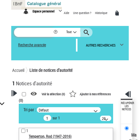
Panneau de gestion des cookies
Espace personnel
Aide
Une question ?
Historique
Tout
Recherche avancée
AUTRES RECHERCHES
Accueil
Liste de notices d’autorité
1
Notices d'autorité
Voir la sélection (
0
)
Ajouter à mes références
(
0
)
VOTRE RECHERCHE
RÉCUPÉRER
LES
Tri par :
Défaut
NOTICES
Recherche avancée dans les
sur 1
notices d’autorité
20
résultats/page
Œuvres liées à l'auteur :
1
Temperton, Rod (1947-2016)
Ma
Temperton, Rod (1947-2016)