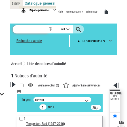
Panneau de gestion des cookies
Espace personnel
Aide
Une question ?
Historique
Tout
Recherche avancée
AUTRES RECHERCHES
Accueil
Liste de notices d’autorité
1
Notices d'autorité
Voir la sélection (
0
)
Ajouter à mes références
(
0
)
VOTRE RECHERCHE
RÉCUPÉRER
LES
Tri par :
Défaut
NOTICES
Recherche avancée dans les
sur 1
notices d’autorité
20
résultats/page
Œuvres liées à l'auteur :
1
Temperton, Rod (1947-2016)
Ma
Temperton, Rod (1947-2016)