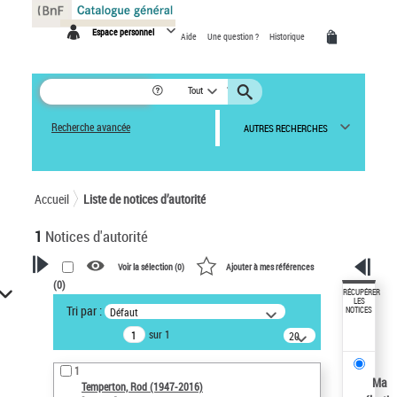
Panneau de gestion des cookies
Espace personnel
Aide
Une question ?
Historique
Tout
Recherche avancée
AUTRES RECHERCHES
Accueil
Liste de notices d’autorité
1
Notices d'autorité
Voir la sélection (
0
)
Ajouter à mes références
(
0
)
VOTRE RECHERCHE
RÉCUPÉRER
LES
Tri par :
Défaut
NOTICES
Recherche avancée dans les
sur 1
notices d’autorité
20
résultats/page
Œuvres liées à l'auteur :
1
Temperton, Rod (1947-2016)
Ma
Temperton, Rod (1947-2016)