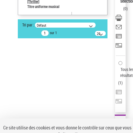
sélectio
[Thriller]
Type de notice d'autorité
Titre uniforme musical
(
0
)
Œuvre
Sauvegarder votre recherche
Tri par :
Défaut
AFFINER
sur 1
20
résultats/page
Type de notice d'autorité
Œuvre
(1)
Titre uniforme musical
(1)
Statut de la notice d’autorité
Tous le
résultat
Pays
(
1
)
Auteur d’œuvre
Ce site utilise des cookies et vous donne le contrôle sur ceux que vous