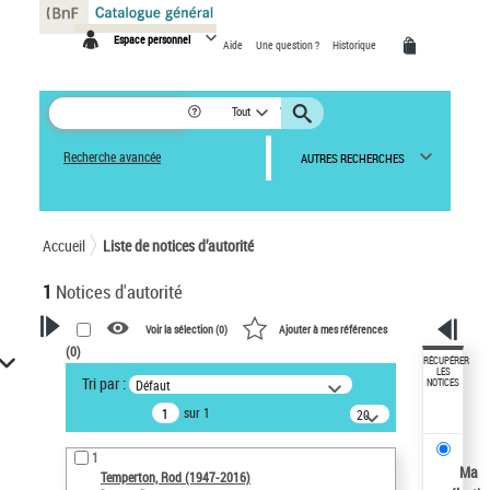
Panneau de gestion des cookies
Espace personnel
Aide
Une question ?
Historique
Tout
Recherche avancée
AUTRES RECHERCHES
Accueil
Liste de notices d’autorité
1
Notices d'autorité
Voir la sélection (
0
)
Ajouter à mes références
(
0
)
VOTRE RECHERCHE
RÉCUPÉRER
LES
Tri par :
Défaut
NOTICES
Recherche avancée dans les
sur 1
notices d’autorité
20
résultats/page
Œuvres liées à l'auteur :
1
Temperton, Rod (1947-2016)
Ma
Temperton, Rod (1947-2016)