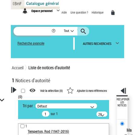
Panneau de gestion des cookies
Espace personnel
Aide
Une question ?
Historique
Tout
Recherche avancée
AUTRES RECHERCHES
Accueil
Liste de notices d’autorité
1
Notices d'autorité
Voir la sélection (
0
)
Ajouter à mes références
(
0
)
VOTRE RECHERCHE
RÉCUPÉRER
LES
Tri par :
Défaut
NOTICES
Recherche avancée dans les
sur 1
notices d’autorité
20
résultats/page
Œuvres liées à l'auteur :
1
Temperton, Rod (1947-2016)
Ma
Temperton, Rod (1947-2016)