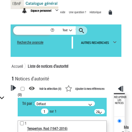
Panneau de gestion des cookies
Espace personnel
Aide
Une question ?
Historique
Tout
Recherche avancée
AUTRES RECHERCHES
Accueil
Liste de notices d’autorité
1
Notices d'autorité
Voir la sélection (
0
)
Ajouter à mes références
(
0
)
VOTRE RECHERCHE
RÉCUPÉRER
LES
Tri par :
Défaut
NOTICES
Recherche avancée dans les
sur 1
notices d’autorité
20
résultats/page
Œuvres liées à l'auteur :
1
Temperton, Rod (1947-2016)
Ma
Temperton, Rod (1947-2016)