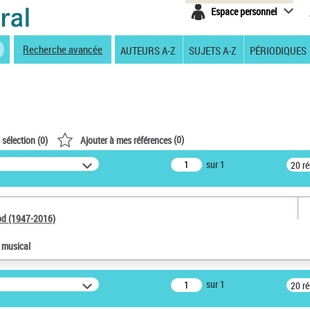
Espace personnel
Recherche avancée
AUTEURS A-Z
SUJETS A-Z
PÉRIODIQUES
(
0
)
 sélection (
0
)
Ajouter à mes références
sur 1
20 r
od (1947-2016)
e musical
sur 1
20 r