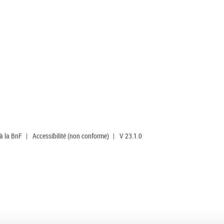
 à la BnF
|
Accessibilité (non conforme)
|
V 23.1.0