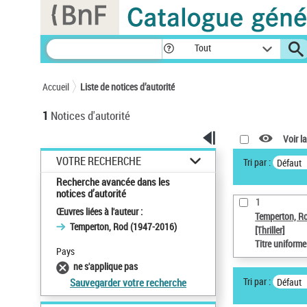
Panneau de gestion des cookies
Tout
Accueil
Liste de notices d’autorité
1
Notices d'autorité
Voir la
VOTRE RECHERCHE
Tri par :
Défaut
Recherche avancée dans les
notices d’autorité
1
Œuvres liées à l'auteur :
Temperton, R
Temperton, Rod (1947-2016)
[Thriller]
Titre uniform
Pays
ne s'applique pas
Tri par :
Défaut
Sauvegarder votre recherche