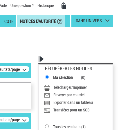
Aide
Une question ?
Historique
DANS UNIVERS
COTE
NOTICES D'AUTORITÉ
RÉCUPÉRER LES NOTICES
ésultats/page
Ma sélection
(
0
)
Télécharger/Imprimer
Envoyer par courriel
Exporter dans un tableau
Transférer pour un SGB
ésultats/page
Tous les résultats
(
1
)