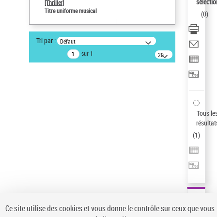
sélectio
[Thriller]
Auteur d’œuvre
Titre uniforme musical
(
0
)
Temperton, Rod (1947-2016)
Type de notice d'autorité
Tri par :
Défaut
Titre uniforme musical
sur 1
20
résultats/page
Statut de la notice d’autorité
Notice élémentaire
Sauvegarder votre recherche
AFFINER
Tous le
Type de notice d'autorité
résultat
(
1
)
Œuvre
(1)
Titre uniforme musical
(1)
Statut de la notice d’autorité
Pays
Auteur d’œuvre
Ce site utilise des cookies et vous donne le contrôle sur ceux que vous