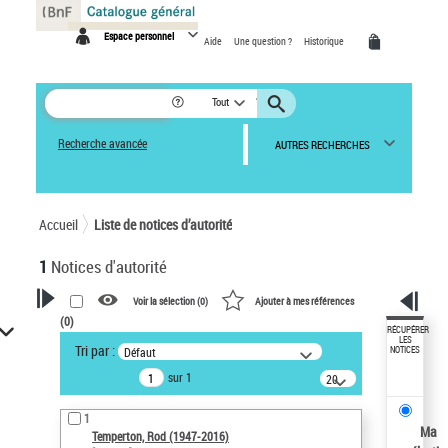
Panneau de gestion des cookies
Espace personnel
Aide
Une question ?
Historique
Tout
Recherche avancée
AUTRES RECHERCHES
Accueil
Liste de notices d’autorité
1
Notices d'autorité
Voir la sélection (
0
)
Ajouter à mes références
(
0
)
VOTRE RECHERCHE
RÉCUPÉRER
LES
Tri par :
Défaut
NOTICES
Recherche avancée dans les
sur 1
notices d’autorité
20
résultats/page
Œuvres liées à l'auteur :
1
Temperton, Rod (1947-2016)
Ma
Temperton, Rod (1947-2016)