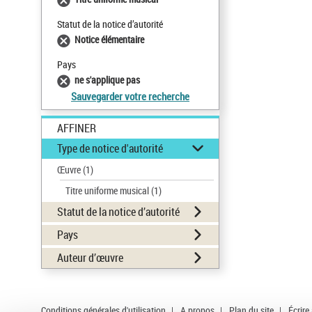
Statut de la notice d’autorité
Notice élémentaire
Pays
ne s'applique pas
Sauvegarder votre recherche
AFFINER
Type de notice d'autorité
Œuvre
(1)
Titre uniforme musical
(1)
Statut de la notice d’autorité
Pays
Auteur d’œuvre
Conditions générales d'utilisation
|
A propos
|
Plan du site
|
Écrire