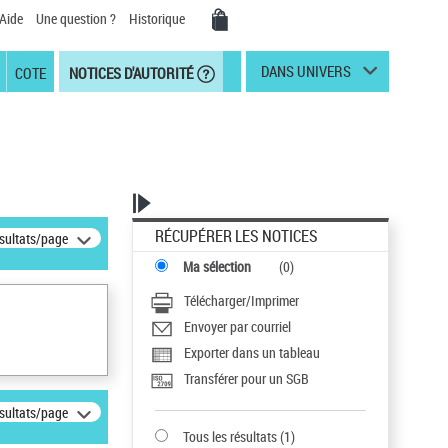
Aide
Une question ?
Historique
DANS UNIVERS
COTE
NOTICES D'AUTORITÉ
RÉCUPÉRER LES NOTICES
ésultats/page
Ma sélection
(
0
)
Télécharger/Imprimer
Envoyer par courriel
Exporter dans un tableau
Transférer pour un SGB
ésultats/page
Tous les résultats
(
1
)