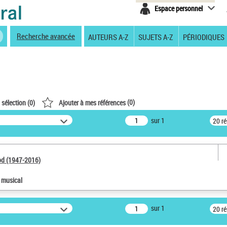
Espace personnel
Recherche avancée
AUTEURS A-Z
SUJETS A-Z
PÉRIODIQUES
(
0
)
 sélection (
0
)
Ajouter à mes références
sur 1
20 r
od (1947-2016)
e musical
sur 1
20 r