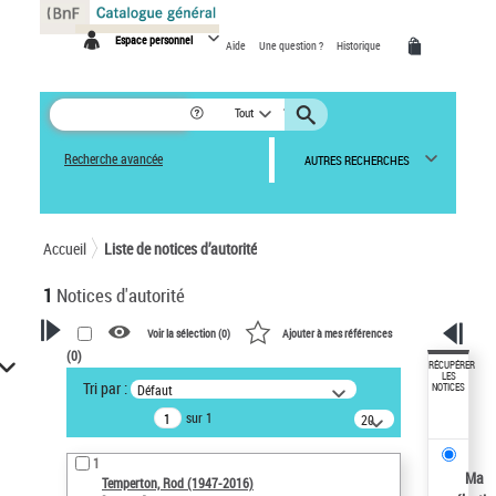
Panneau de gestion des cookies
Espace personnel
Aide
Une question ?
Historique
Tout
Recherche avancée
AUTRES RECHERCHES
Accueil
Liste de notices d’autorité
1
Notices d'autorité
Voir la sélection (
0
)
Ajouter à mes références
(
0
)
VOTRE RECHERCHE
RÉCUPÉRER
LES
Tri par :
Défaut
NOTICES
Recherche avancée dans les
sur 1
notices d’autorité
20
résultats/page
Œuvres liées à l'auteur :
1
Temperton, Rod (1947-2016)
Ma
Temperton, Rod (1947-2016)