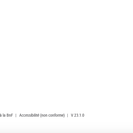
 à la BnF
|
Accessibilité (non conforme)
|
V 23.1.0