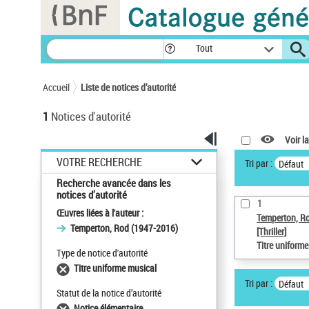
Panneau de gestion des cookies
Tout
Accueil
Liste de notices d’autorité
1
Notices d'autorité
Voir la
VOTRE RECHERCHE
Tri par :
Défaut
Recherche avancée dans les
notices d’autorité
1
Œuvres liées à l'auteur :
Temperton, R
Temperton, Rod (1947-2016)
[Thriller]
Titre uniform
Type de notice d'autorité
Titre uniforme musical
Tri par :
Défaut
Statut de la notice d’autorité
Notice élémentaire