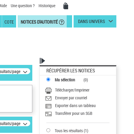
Aide
Une question ?
Historique
DANS UNIVERS
COTE
NOTICES D'AUTORITÉ
RÉCUPÉRER LES NOTICES
ésultats/page
Ma sélection
(
0
)
Télécharger/Imprimer
Envoyer par courriel
Exporter dans un tableau
Transférer pour un SGB
ésultats/page
Tous les résultats
(
1
)