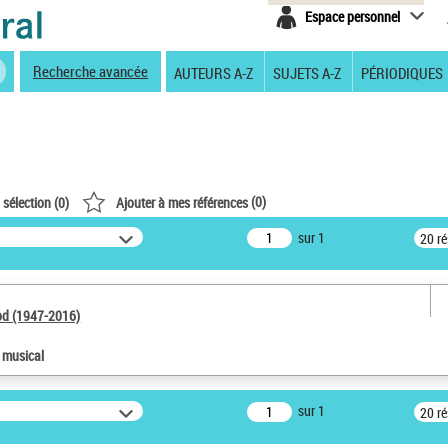
Espace personnel
Recherche avancée
AUTEURS A-Z
SUJETS A-Z
PÉRIODIQUES
(
0
)
 sélection (
0
)
Ajouter à mes références
sur 1
20 r
od (1947-2016)
e musical
sur 1
20 r