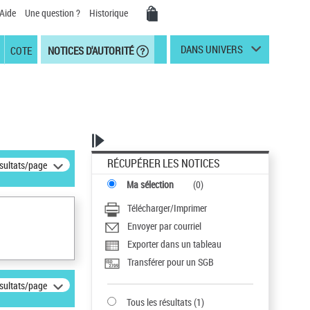
Aide
Une question ?
Historique
DANS UNIVERS
COTE
NOTICES D'AUTORITÉ
RÉCUPÉRER LES NOTICES
ésultats/page
Ma sélection
(
0
)
Télécharger/Imprimer
Envoyer par courriel
Exporter dans un tableau
Transférer pour un SGB
ésultats/page
Tous les résultats
(
1
)