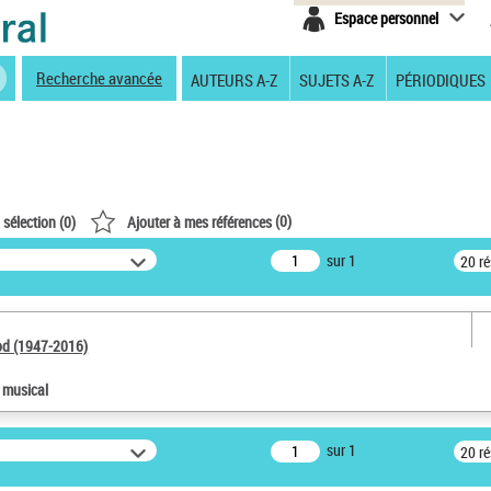
Espace personnel
Recherche avancée
AUTEURS A-Z
SUJETS A-Z
PÉRIODIQUES
(
0
)
 sélection (
0
)
Ajouter à mes références
sur 1
20 r
od (1947-2016)
e musical
sur 1
20 r