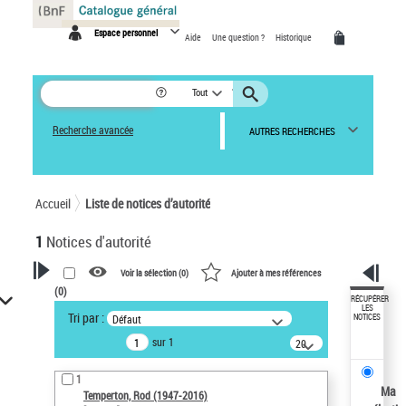
Panneau de gestion des cookies
Espace personnel
Aide
Une question ?
Historique
Tout
Recherche avancée
AUTRES RECHERCHES
Accueil
Liste de notices d’autorité
1
Notices d'autorité
Voir la sélection (
0
)
Ajouter à mes références
(
0
)
VOTRE RECHERCHE
RÉCUPÉRER
LES
Tri par :
Défaut
NOTICES
Recherche avancée dans les
sur 1
notices d’autorité
20
résultats/page
Œuvres liées à l'auteur :
1
Temperton, Rod (1947-2016)
Ma
Temperton, Rod (1947-2016)