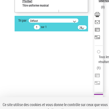
Sauvegarder votre recherche
sélectio
[Thriller]
Titre uniforme musical
(
0
)
AFFINER
Type de notice d'autorité
Tri par :
Défaut
Œuvre
(1)
sur 1
20
résultats/page
Titre uniforme musical
(1)
Statut de la notice d’autorité
Pays
Auteur d’œuvre
Tous le
résultat
(
1
)
Ce site utilise des cookies et vous donne le contrôle sur ceux que vous