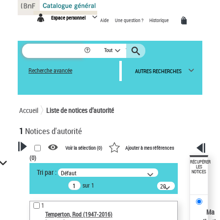
Panneau de gestion des cookies
Espace personnel
Aide
Une question ?
Historique
Tout
Recherche avancée
AUTRES RECHERCHES
Accueil
Liste de notices d’autorité
1
Notices d'autorité
Voir la sélection (
0
)
Ajouter à mes références
(
0
)
VOTRE RECHERCHE
RÉCUPÉRER
LES
Tri par :
Défaut
NOTICES
Recherche avancée dans les
sur 1
notices d’autorité
20
résultats/page
Œuvres liées à l'auteur :
1
Temperton, Rod (1947-2016)
Ma
Temperton, Rod (1947-2016)