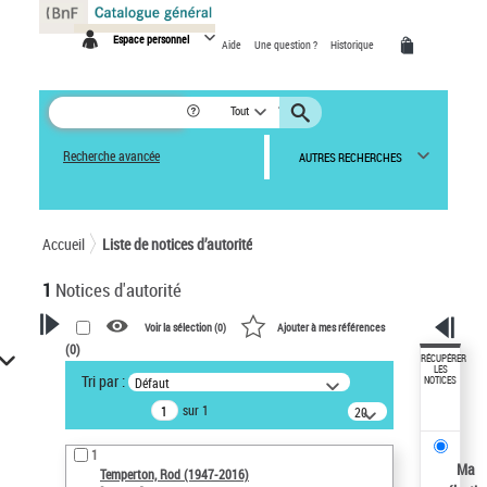
Panneau de gestion des cookies
Espace personnel
Aide
Une question ?
Historique
Tout
Recherche avancée
AUTRES RECHERCHES
Accueil
Liste de notices d’autorité
1
Notices d'autorité
Voir la sélection (
0
)
Ajouter à mes références
(
0
)
VOTRE RECHERCHE
RÉCUPÉRER
LES
Tri par :
Défaut
NOTICES
Recherche avancée dans les
sur 1
notices d’autorité
20
résultats/page
Œuvres liées à l'auteur :
1
Temperton, Rod (1947-2016)
Ma
Temperton, Rod (1947-2016)