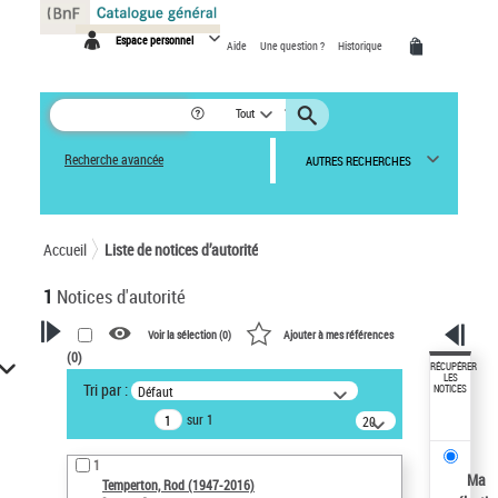
Panneau de gestion des cookies
Espace personnel
Aide
Une question ?
Historique
Tout
Recherche avancée
AUTRES RECHERCHES
Accueil
Liste de notices d’autorité
1
Notices d'autorité
Voir la sélection (
0
)
Ajouter à mes références
(
0
)
VOTRE RECHERCHE
RÉCUPÉRER
LES
Tri par :
Défaut
NOTICES
Recherche avancée dans les
sur 1
notices d’autorité
20
résultats/page
Œuvres liées à l'auteur :
1
Temperton, Rod (1947-2016)
Ma
Temperton, Rod (1947-2016)