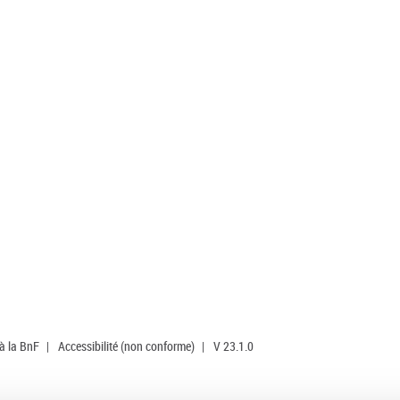
 à la BnF
|
Accessibilité (non conforme)
|
V 23.1.0