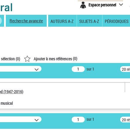
Espace personnel
Recherche avancée
AUTEURS A-Z
SUJETS A-Z
PÉRIODIQUES
(
0
)
 sélection (
0
)
Ajouter à mes références
sur 1
20 r
od (1947-2016)
e musical
sur 1
20 r