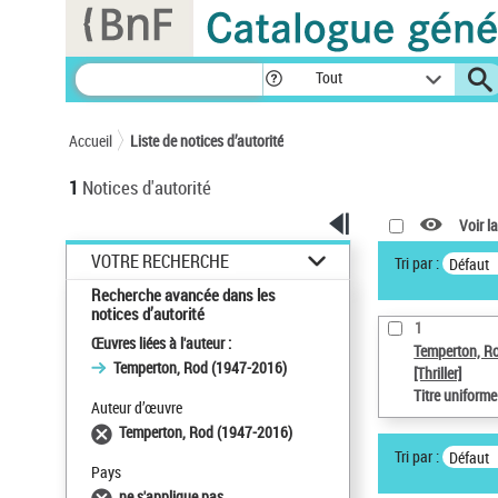
Panneau de gestion des cookies
Tout
Accueil
Liste de notices d’autorité
1
Notices d'autorité
Voir la
VOTRE RECHERCHE
Tri par :
Défaut
Recherche avancée dans les
notices d’autorité
1
Œuvres liées à l'auteur :
Temperton, R
Temperton, Rod (1947-2016)
[Thriller]
Titre uniform
Auteur d’œuvre
Temperton, Rod (1947-2016)
Tri par :
Défaut
Pays
ne s'applique pas