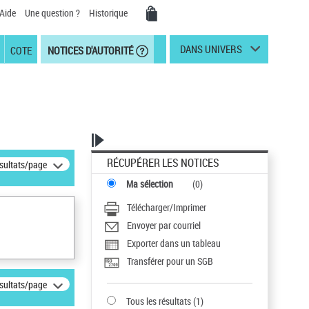
Aide
Une question ?
Historique
DANS UNIVERS
COTE
NOTICES D'AUTORITÉ
RÉCUPÉRER LES NOTICES
ésultats/page
Ma sélection
(
0
)
Télécharger/Imprimer
Envoyer par courriel
Exporter dans un tableau
Transférer pour un SGB
ésultats/page
Tous les résultats
(
1
)