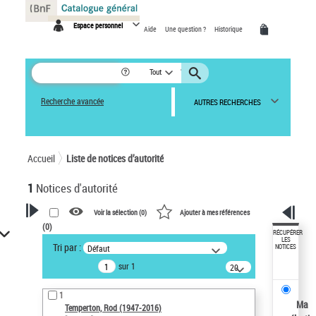
Panneau de gestion des cookies
Espace personnel
Aide
Une question ?
Historique
Tout
Recherche avancée
AUTRES RECHERCHES
Accueil
Liste de notices d’autorité
1
Notices d'autorité
Voir la sélection (
0
)
Ajouter à mes références
(
0
)
VOTRE RECHERCHE
RÉCUPÉRER
LES
Tri par :
Défaut
NOTICES
Recherche avancée dans les
sur 1
notices d’autorité
20
résultats/page
Œuvres liées à l'auteur :
1
Temperton, Rod (1947-2016)
Ma
Temperton, Rod (1947-2016)