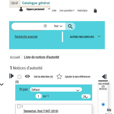
Panneau de gestion des cookies
Espace personnel
Aide
Une question ?
Historique
Tout
Recherche avancée
AUTRES RECHERCHES
Accueil
Liste de notices d’autorité
1
Notices d'autorité
Voir la sélection (
0
)
Ajouter à mes références
(
0
)
VOTRE RECHERCHE
RÉCUPÉRER
LES
Tri par :
Défaut
NOTICES
Recherche avancée dans les
sur 1
notices d’autorité
20
résultats/page
Œuvres liées à l'auteur :
1
Temperton, Rod (1947-2016)
Ma
Temperton, Rod (1947-2016)