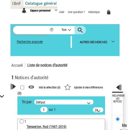
Panneau de gestion des cookies
Espace personnel
Aide
Une question ?
Historique
Tout
Recherche avancée
AUTRES RECHERCHES
Accueil
Liste de notices d’autorité
1
Notices d'autorité
Voir la sélection (
0
)
Ajouter à mes références
(
0
)
VOTRE RECHERCHE
RÉCUPÉRER
LES
Tri par :
Défaut
NOTICES
Recherche avancée dans les
sur 1
notices d’autorité
20
résultats/page
Œuvres liées à l'auteur :
1
Temperton, Rod (1947-2016)
Ma
Temperton, Rod (1947-2016)