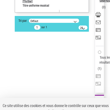
sélectio
[Thriller]
Type de notice d'autorité
Titre uniforme musical
(
0
)
Œuvre
Sauvegarder votre recherche
Tri par :
Défaut
AFFINER
sur 1
20
résultats/page
Type de notice d'autorité
Œuvre
(1)
Titre uniforme musical
(1)
Statut de la notice d’autorité
Tous le
résultat
Pays
(
1
)
Auteur d’œuvre
Ce site utilise des cookies et vous donne le contrôle sur ceux que vous