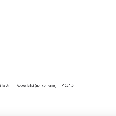
 à la BnF
|
Accessibilité (non conforme)
|
V 23.1.0