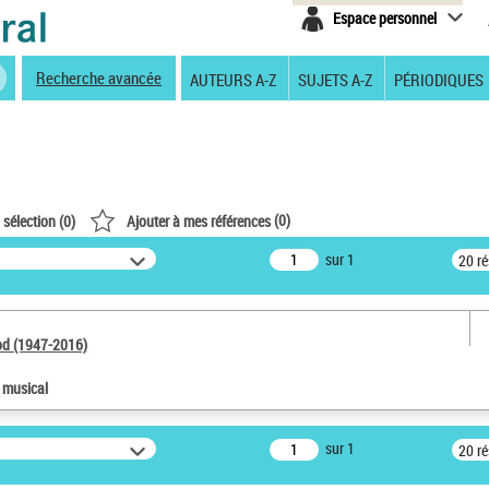
Espace personnel
Recherche avancée
AUTEURS A-Z
SUJETS A-Z
PÉRIODIQUES
(
0
)
 sélection (
0
)
Ajouter à mes références
sur 1
20 r
od (1947-2016)
e musical
sur 1
20 r