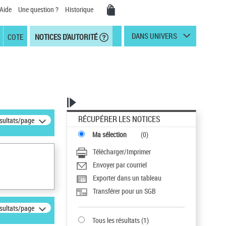
Aide
Une question ?
Historique
DANS UNIVERS
COTE
NOTICES D'AUTORITÉ
RÉCUPÉRER LES NOTICES
ésultats/page
Ma sélection
(
0
)
Télécharger/Imprimer
Envoyer par courriel
Exporter dans un tableau
Transférer pour un SGB
ésultats/page
Tous les résultats
(
1
)