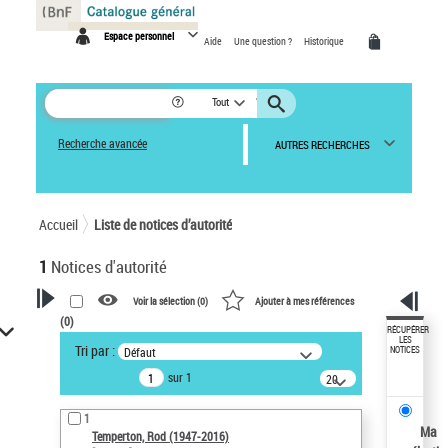
Panneau de gestion des cookies
Espace personnel
Aide
Une question ?
Historique
Tout
Recherche avancée
AUTRES RECHERCHES
Accueil
Liste de notices d’autorité
1
Notices d'autorité
Voir la sélection (
0
)
Ajouter à mes références
(
0
)
VOTRE RECHERCHE
RÉCUPÉRER
LES
Tri par :
Défaut
NOTICES
Recherche avancée dans les
sur 1
notices d’autorité
20
résultats/page
Œuvres liées à l'auteur :
1
Temperton, Rod (1947-2016)
Ma
Temperton, Rod (1947-2016)