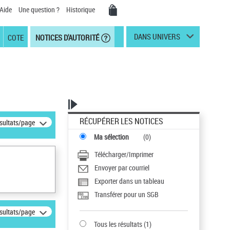
Aide
Une question ?
Historique
DANS UNIVERS
COTE
NOTICES D'AUTORITÉ
RÉCUPÉRER LES NOTICES
ésultats/page
Ma sélection
(
0
)
Télécharger/Imprimer
Envoyer par courriel
Exporter dans un tableau
Transférer pour un SGB
ésultats/page
Tous les résultats
(
1
)