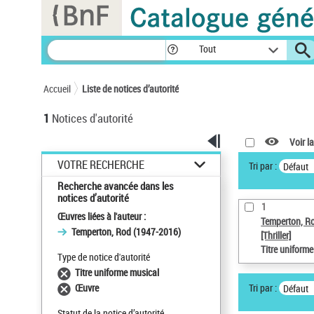
Panneau de gestion des cookies
Tout
Accueil
Liste de notices d’autorité
1
Notices d'autorité
Voir la
VOTRE RECHERCHE
Tri par :
Défaut
Recherche avancée dans les
notices d’autorité
1
Œuvres liées à l'auteur :
Temperton, R
Temperton, Rod (1947-2016)
[Thriller]
Titre uniform
Type de notice d'autorité
Titre uniforme musical
Tri par :
Œuvre
Défaut
Statut de la notice d’autorité