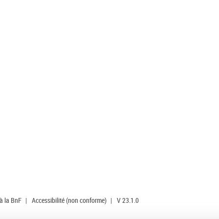
 à la BnF
|
Accessibilité (non conforme)
|
V 23.1.0