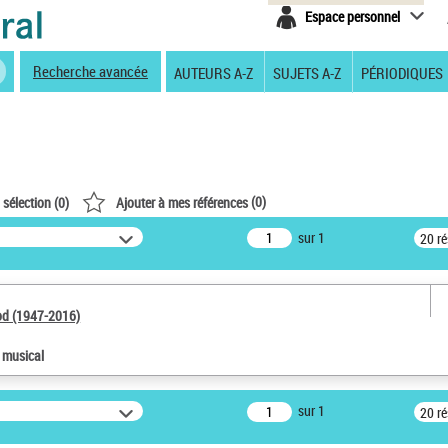
Espace personnel
Recherche avancée
AUTEURS A-Z
SUJETS A-Z
PÉRIODIQUES
(
0
)
 sélection (
0
)
Ajouter à mes références
sur 1
20 r
od (1947-2016)
e musical
sur 1
20 r